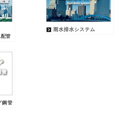
雨水排水システム
ス配管
グ鋼管